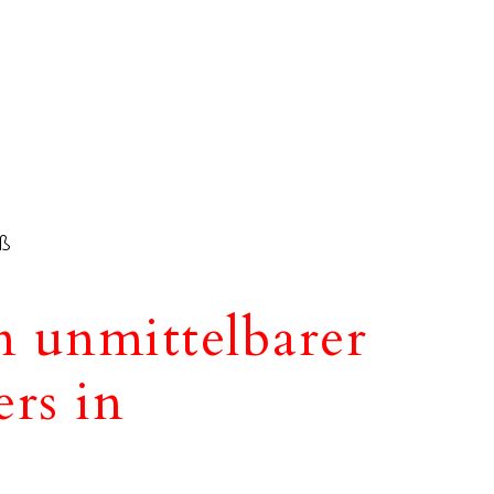
uß
n unmittelbarer
ers in