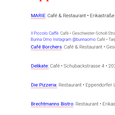
MARIE
:
Café & Restaurant •
Erikastraß
Il Piccolo Caffè:
Café • Geschwister-Scholl-St
Bunna Omo Instagram @bunnaomo
Café • Ta
Café Borchers
:
Café & Restaurant • Ges
Delikate:
Café • Schubackstrasse 4 • 
Die Pizzeria:
Restaurant • Eppendorfer 
Brechtmanns Bistro
:
Restaurant • Erika