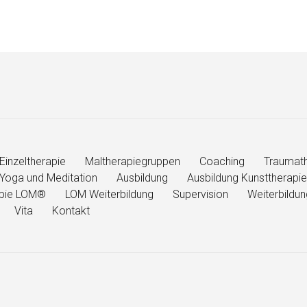
Einzeltherapie
Maltherapiegruppen
Coaching
Traumath
Yoga und Meditation
Ausbildung
Ausbildung Kunsttherapie
rapie LOM®
LOM Weiterbildung
Supervision
Weiterbildu
Vita
Kontakt