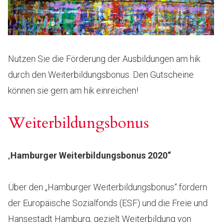
Nutzen Sie die Förderung der Ausbildungen am hik
durch den
Weiterbildungsbonus. Den Gutscheine
können sie gern am hik einreichen!
Weiterbildungsbonus
„
Hamburger Weiterbildungsbonus 2020“
Über den „Hamburger Weiterbildungsbonus“ fördern
der Europäische Sozialfonds (ESF) und die Freie und
Hansestadt Hamburg, gezielt Weiterbildung von